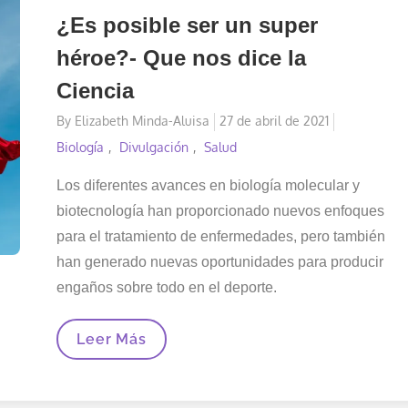
¿Es posible ser un super
héroe?- Que nos dice la
Ciencia
Posted
By
Elizabeth Minda-Aluisa
27 de abril de 2021
on
Biología
Divulgación
Salud
Los diferentes avances en biología molecular y
biotecnología han proporcionado nuevos enfoques
para el tratamiento de enfermedades, pero también
han generado nuevas oportunidades para producir
engaños sobre todo en el deporte.
¿Es
Leer Más
Posible
Ser
Un
Super