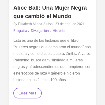
Alice Ball: Una Mujer Negra
que cambió el Mundo
Posted
By
Elizabeth Minda-Aluisa
23 de abril de 2021
on
Biografía
Divulgación
Historia
Esta es una de las historias que el libro
“Mujeres negras que cambiaron el mundo” nos
muestra y como dice su autora, Zinthia Alvarez
Palomino, busca dar visibilidad a mujeres
negras y afrodescendientes que rompieron con
estereotipos de raza y género e hicieron
historia en los últimos 100 años.
Alice
Leer Más
Ball:
Una
Mujer