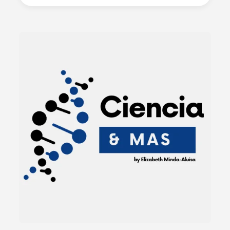
Negra
Que
Cambió
El
Mundo