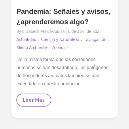
Pandemia: Señales y avisos,
¿aprenderemos algo?
Posted
By
Elizabeth Minda-Aluisa
6 de abril de 2021
on
Actualidad
Ciencia y Naturaleza
Divulgación
Medio Ambiente
Zoonosis
De la misma forma que las sociedades
humanas se han desarrollado, los patógenos
de hospederos animales también se han
extendido en nuestra población.
Pandemia:
Leer Más
Señales
Y
Avisos,
¿aprenderemos
Algo?