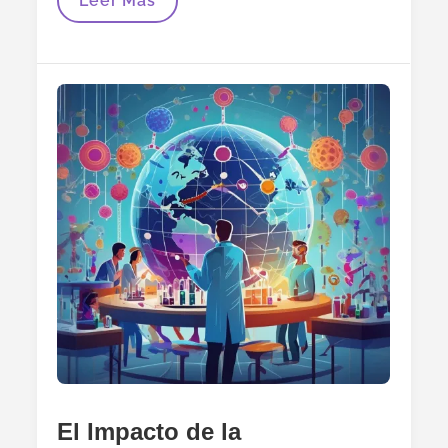
Leer Más
En
Alerta:
Lo
Que
La
Leptospirosis
Nos
Recuerda
Sobre
La
Salud
Compartida
El Impacto de la